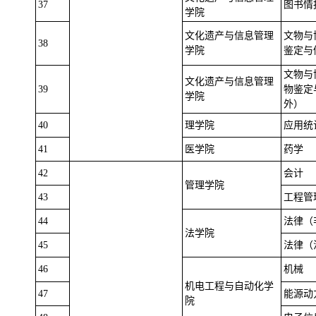
37
图书情
学院
文化遗产与信息管理
文物与
38
学院
鉴定与
文物与
文化遗产与信息管理
39
物鉴定
学院
外）
40
理学院
应用统
41
医学院
药学
42
会计
管理学院
43
工程管
44
法律（
法学院
45
法律（
46
机械
机电工程与自动化学
47
能源动
院