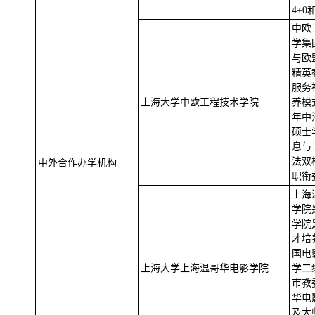
4+
中欧
学集
与欧
精英
服务
上海大学中欧工程技术学院
养模
年中
硕士
息与
法双
中外合作办学机构
职衔
上海
学院
学院
才培
国电
上海大学上海温哥华电影学院
学二
市教
华电
及大