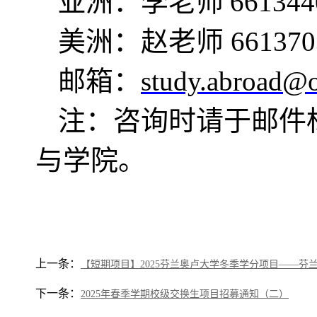
亚洲
：
李老师
661344
美洲
：
赵老师
661370
邮箱：
study.abroad@o
注：咨询时请于邮件
与
学院。
上一条：
【短期项目】2025芬兰奥卢大学冬季学分项目——芬
下一条：
2025年春季学期校级交换生项目招募通知（二）