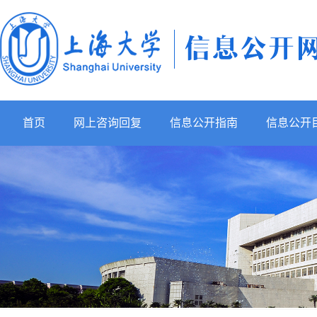
首页
网上咨询回复
信息公开指南
信息公开