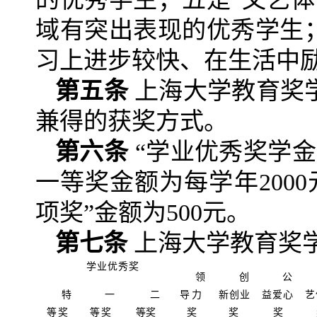
域有突出表现的优秀学生
习上进步较快、在生活中
第五条
上海大学教育奖
兼得的获奖方式。
第六条
“学业优秀奖学金
一等奖金额为每学年2000
项奖”金额为500元。
第七条
上海大学教育奖
学业优秀
奖
领
创
公
特
一
二
导力
新创业
益爱心
艺
等
奖
等
奖
等奖
奖
奖
奖