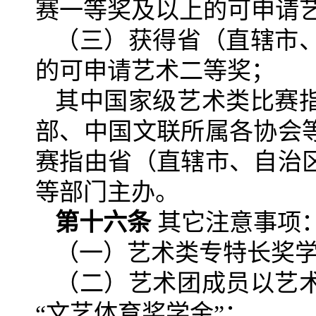
赛一等奖及以上的可申请
（三）获得省（直辖市
的可申请艺术二等奖；
其中国家级艺术类比赛
部、中国文联所属各协会
赛指由省（直辖市、自治
等部门主办。
第十六条
其它注意事项
（一）艺术类专特长奖
（二）艺术团成员以艺
“文艺体育奖学金”；