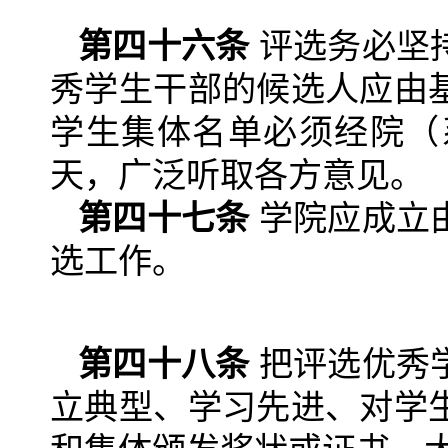
第四十六条
评选务必坚
秀学生干部的候选人应由
学生集体名单必须经院（
天，广泛听取各方意见。
第四十七条
学院应成立
选工作。
第四十八条
把评选优秀
立典型、学习先进、对学