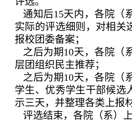
评选。
通知后15天内，各院（
实际的评选细则，对相关
报校团委备案；
之后为期10天，各院（
层团组织民主推荐；
之后为期10天，各院（
学生、优秀学生干部候选
示三天，并整理各类上报
评选结束，各院（系）