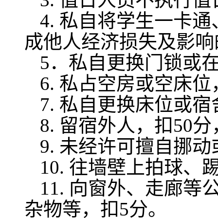
4.
私自将学生一卡通
成他人经济损失及影响
5
．私自更换门锁或
6.
私占空房或空床位
7.
私自更换床位或宿
8.
留宿外人，扣
50
分
9.
未经许可擅自挪动
10.
往墙壁上拍球、
11.
向窗外、走廊等
杂物等，扣
5
分。