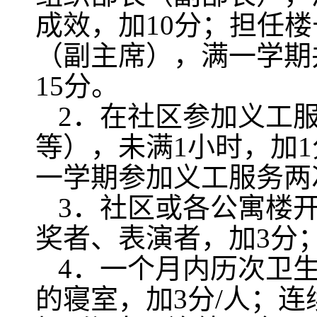
成效，加
10
分；担任楼
（副主席），满一学期
15
分。
2
．在社区参加义工
等），未满
1
小时，加
1
一学期参加义工服务两
3
．社区或各公寓楼
奖者、表演者，加
3
分
4
．一个月内历次卫
的寝室，加
3
分
/
人；连