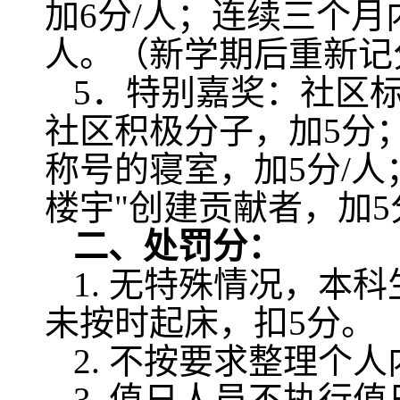
加
6
分
/
人；连续三个月
人。（新学期后重新记
5
．特别嘉奖：社区
社区积极分子，加
5
分
称号的寝室，加
5
分
/
人
楼宇"创建贡献者，加
5
二、处罚分：
1.
无特殊情况，本科
未按时起床，扣
5
分。
2.
不按要求整理个人
3.
值日人员不执行值