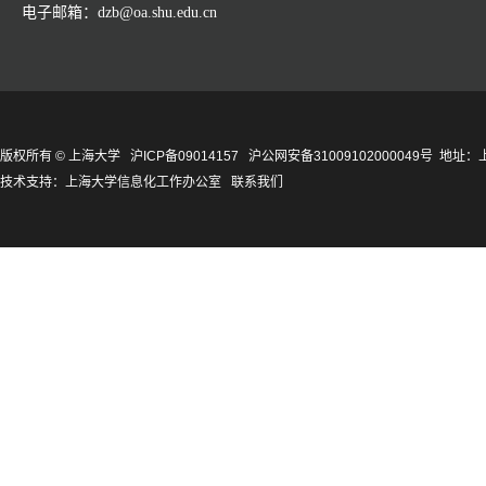
电子邮箱：dzb@oa.shu.edu.cn
版权所有 ©
上海大学
沪ICP备09014157
沪公网安备31009102000049号
地址：上
技术支持：
上海大学信息化工作办公室
联系我们