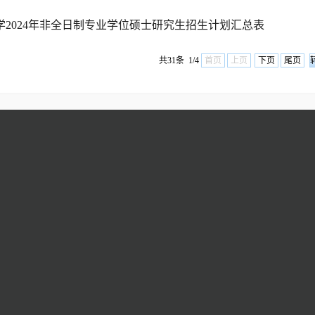
学2024年非全日制专业学位硕士研究生招生计划汇总表
共31条 1/4
首页
上页
下页
尾页