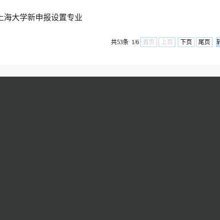
年上海大学新申报设置专业
共53条 1/6
首页
上页
下页
尾页