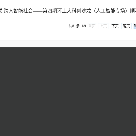
联 跨入智能社会——第四期环上大科创沙龙（人工智能专场）顺
共81条 1/9
首页
上页
下页
尾页