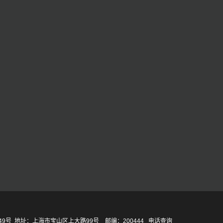
49号
地址：上海市宝山区上大路99号 邮编：200444
电话查询